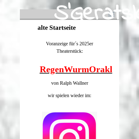
S
'
G
e
r
a
t
s
Direkt zum Seiteninhalt
Menü überspringen
alte Startseite
Voranzeige für´s
2025er
Theaterstück:
RegenWurmOrakl
von Ralph Wallner
wir spielen wieder im: