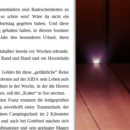
wimmbädern sind Badeschönheiten zu
 so schön sein! Wäre da nicht ein
burtstag gegeben haben. Und diese
ig gehalten haben, in diesem Sommer
Jahr den besonderen Urlaub, ihren
tshalber bereits vor Wochen erkrankt.
r Rand und Band und ein Herzinfarkt
n Geldes für diese „gefährliche“ Reise
gsboten auf der AIDA sein Leben aufs
net in der Woche, in der die Herren
n, soll der „Kutter“ in See stechen.
en Franz ersinnen die leidgeprüften
 unverhofft einen Traumurlaub, der
inen Campingurlaub im 2 Kilometer
n und auch bei Gottfried machen sich
uftmatratze und sein geplagter Magen