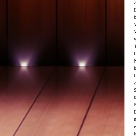
z
V
O
N
k
D
z
S
b
N
e
b