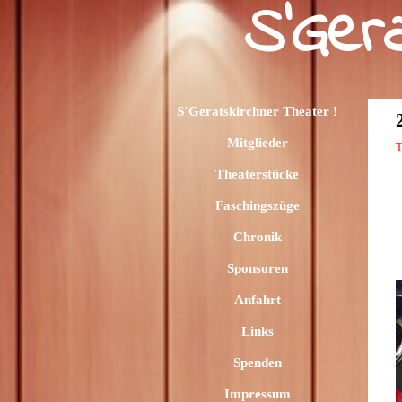
S
'
G
e
r
Direkt zum Seiteninhalt
Menü überspringen
S´Geratskirchner Theater !
Mitglieder
T
Theaterstücke
Faschingszüge
Chronik
Sponsoren
Anfahrt
Links
Spenden
Impressum