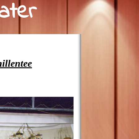
a
t
e
r
illentee