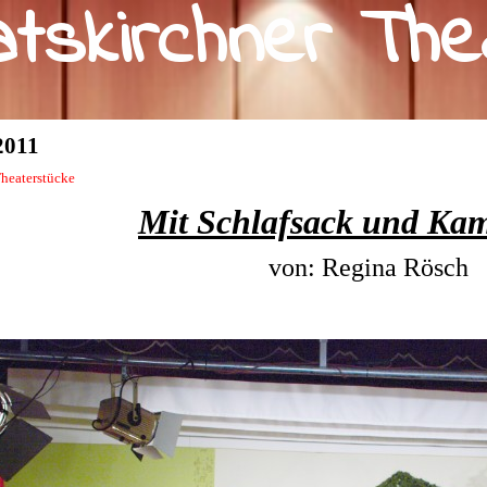
a
t
s
k
i
r
c
h
n
e
r
T
h
e
2011
heaterstücke
Mit Schlafsack und Kam
▼
▼
von: Regina Rösch