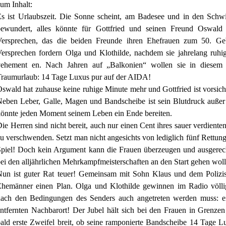
um Inhalt:
Es ist Urlaubszeit. Die Sonne scheint, am Badesee und in den Sch
bewundert, alles könnte für Gottfried und seinen Freund Oswald
Versprechen, das die beiden Freunde ihren Ehefrauen zum 50. Ge
ersprechen fordern Olga und Klothilde, nachdem sie jahrelang ruh
vehement en. Nach Jahren auf „Balkonien“ wollen sie in diesem 
Traumurlaub: 14 Tage Luxus pur auf der AIDA!
swald hat zuhause keine ruhige Minute mehr und Gottfried ist vorsich
eben Leber, Galle, Magen und Bandscheibe ist sein Blutdruck auße
önnte jeden Moment seinem Leben ein Ende bereiten.
ie Herren sind nicht bereit, auch nur einen Cent ihres sauer verdiente
u verschwenden. Setzt man nicht angesichts von lediglich fünf Rettun
piel! Doch kein Argument kann die Frauen überzeugen und ausgerech
ei den alljährlichen Mehrkampfmeisterschaften an den Start gehen wolle
un ist guter Rat teuer! Gemeinsam mit Sohn Klaus und dem Polizist
Ehemänner einen Plan. Olga und Klothilde gewinnen im Radio völlig
nach den Bedingungen des Senders auch angetreten werden muss: e
ntfernten Nachbarort! Der Jubel hält sich bei den Frauen in Grenze
ald erste Zweifel breit, ob seine ramponierte Bandscheibe 14 Tage L