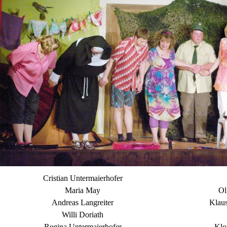
Cristian Untermaierhofer
Maria May
Ol
Andreas Langreiter
Klaus
Willi Doriath
Regina Untermaierhofer
Klo